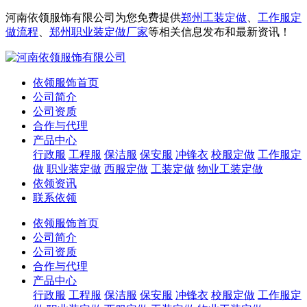
河南依领服饰有限公司为您免费提供
郑州工装定做
、
工作服定
做流程
、
郑州职业装定做厂家
等相关信息发布和最新资讯！
依领服饰首页
公司简介
公司资质
合作与代理
产品中心
行政服
工程服
保洁服
保安服
冲锋衣
校服定做
工作服定
做
职业装定做
西服定做
工装定做
物业工装定做
依领资讯
联系依领
依领服饰首页
公司简介
公司资质
合作与代理
产品中心
行政服
工程服
保洁服
保安服
冲锋衣
校服定做
工作服定