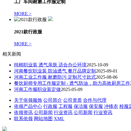
工厂车间耐磨工作服定制
MORE >
2021款行政服
MORE >
相关新闻
纯棉职业装 透气亲肤 适合办公环境
2025-10-09
河南餐饮职业装 防油透气 餐厅品牌定制
2025-09-01
河南工业工作服 耐磨防污 定制尺寸款式
2025-08-06
餐饮厨师专用工作服定制 - 透气防油，助力高效厨房工作
河南工作服职业装定做
2025-05-09
关于依领服饰
公司简介
公司资质
合作与代理
依领产品中心
行政服
工程服
保洁服
保安服
冲锋衣
校服
依领资讯
公司新闻
行业资讯
公司新闻
行业资讯
联系依领
网站地图
XML