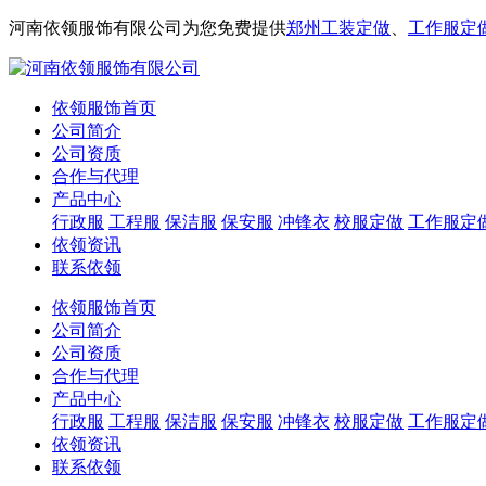
河南依领服饰有限公司为您免费提供
郑州工装定做
、
工作服定
依领服饰首页
公司简介
公司资质
合作与代理
产品中心
行政服
工程服
保洁服
保安服
冲锋衣
校服定做
工作服定
依领资讯
联系依领
依领服饰首页
公司简介
公司资质
合作与代理
产品中心
行政服
工程服
保洁服
保安服
冲锋衣
校服定做
工作服定
依领资讯
联系依领